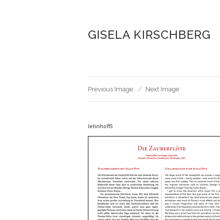
GISELA KIRSCHBERG
Previous Image
Next Image
lehnhoff5