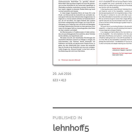
Posted
20. Juli 2016
on
Full
633 × 413
size
Beitragsnavigation
PUBLISHED IN
lehnhoff5