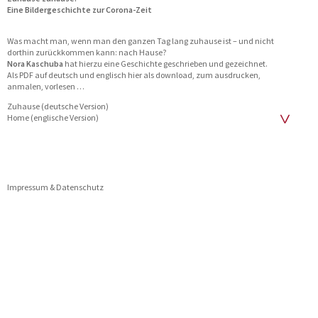
Eine Bildergeschichte zur Corona-Zeit
Was macht man, wenn man den ganzen Tag lang zuhause ist – und nicht
dorthin zurückkommen kann: nach Hause?
Nora Kaschuba
hat hierzu eine Geschichte geschrieben und gezeichnet.
Als PDF auf deutsch und englisch hier als download, zum ausdrucken,
anmalen, vorlesen …
Zuhause (deutsche Version)
Home (englische Version)
Impressum & Datenschutz