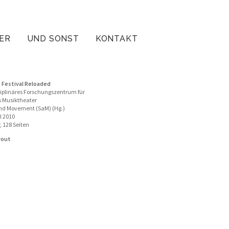
ER
UND SONST
KONTAKT
. Festival Reloaded
ziplinäres Forschungszentrum für
 Musiktheater
nd Movement (SaM) (Hg.)
l 2010
, 128 Seiten
yout