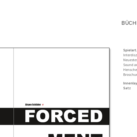
BÜCH
Spielart
Interdis
Neuestes
Sound a
Hensche
Broschur
Innenla
Satz